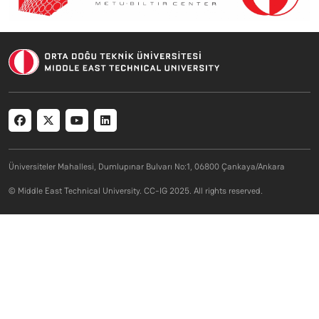
Social menu
Üniversiteler Mahallesi, Dumlupınar Bulvarı No:1, 06800 Çankaya/Ankara
© Middle East Technical University. CC-IG 2025. All rights reserved.