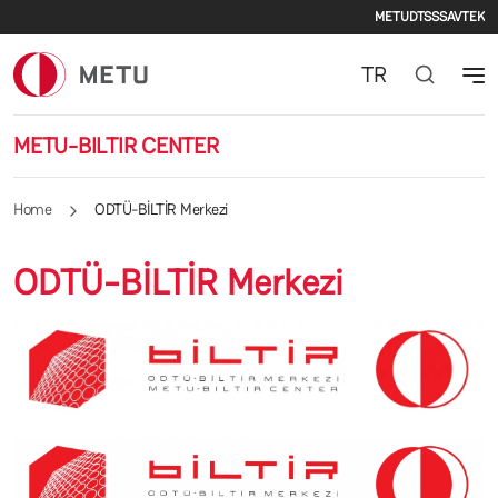
Seconda
Skip to main content
METU
DTSS
SAVTEK
TR
METU-BILTIR CENTER
Home
ODTÜ-BİLTİR Merkezi
ODTÜ-BİLTİR Merkezi