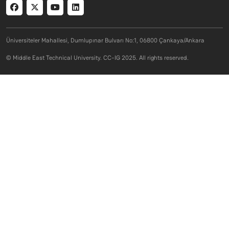
Social menu
Üniversiteler Mahallesi, Dumlupınar Bulvarı No:1, 06800 Çankaya/Ankara
© Middle East Technical University. CC-IG 2025. All rights reserved.