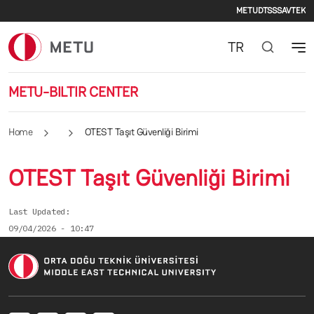
Seconda
Skip to main content
METU
DTSS
SAVTEK
TR
METU-BILTIR CENTER
Home
OTEST Taşıt Güvenliği Birimi
OTEST Taşıt Güvenliği Birimi
Last Updated
09/04/2026 - 10:47