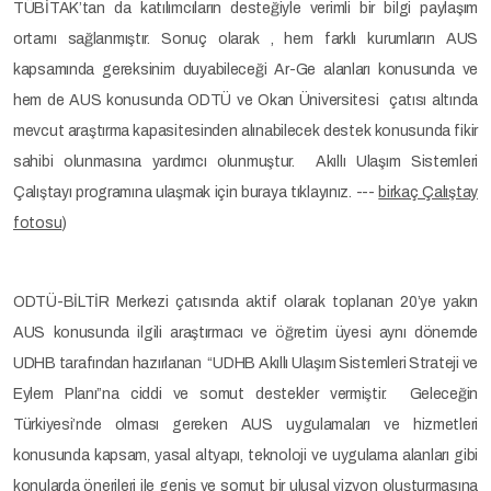
TÜBİTAK’tan da katılımcıların desteğiyle verimli bir bilgi paylaşım
ortamı sağlanmıştır. Sonuç olarak , hem farklı kurumların AUS
kapsamında gereksinim duyabileceği Ar-Ge alanları konusunda ve
hem de AUS konusunda ODTÜ ve Okan Üniversitesi çatısı altında
mevcut araştırma kapasitesinden alınabilecek destek konusunda fikir
sahibi olunmasına yardımcı olunmuştur. Akıllı Ulaşım Sistemleri
Çalıştayı programına ulaşmak için buraya tıklayınız. ---
birkaç Çalıştay
fotosu
)
ODTÜ-BİLTİR Merkezi çatısında aktif olarak toplanan 20’ye yakın
AUS konusunda ilgili araştırmacı ve öğretim üyesi aynı dönemde
UDHB tarafından hazırlanan “UDHB Akıllı Ulaşım Sistemleri Strateji ve
Eylem Planı”na ciddi ve somut destekler vermiştir. Geleceğin
Türkiyesi’nde olması gereken AUS uygulamaları ve hizmetleri
konusunda kapsam, yasal altyapı, teknoloji ve uygulama alanları gibi
konularda önerileri ile geniş ve somut bir ulusal vizyon oluşturmasına