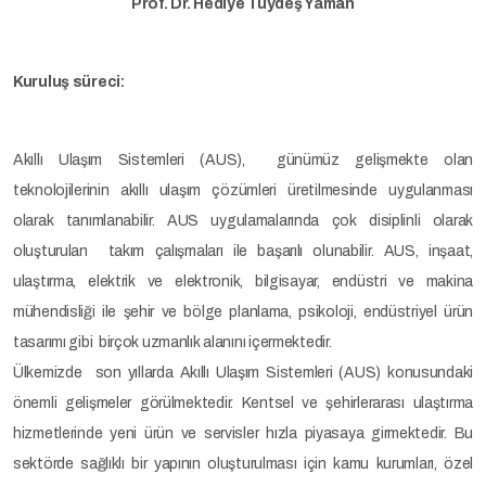
Prof. Dr. Hediye Tüydeş Yaman
Kuruluş süreci:
Akıllı Ulaşım Sistemleri (AUS), günümüz gelişmekte olan
teknolojilerinin akıllı ulaşım çözümleri üretilmesinde uygulanması
olarak tanımlanabilir. AUS uygulamalarında çok disiplinli olarak
oluşturulan takım çalışmaları ile başarılı olunabilir. AUS, inşaat,
ulaştırma, elektrik ve elektronik, bilgisayar, endüstri ve makina
mühendisliği ile şehir ve bölge planlama, psikoloji, endüstriyel ürün
tasarımı gibi birçok uzmanlık alanını içermektedir.
Ülkemizde son yıllarda Akıllı Ulaşım Sistemleri (AUS) konusundaki
önemli gelişmeler görülmektedir. Kentsel ve şehirlerarası ulaştırma
hizmetlerinde yeni ürün ve servisler hızla piyasaya girmektedir. Bu
sektörde sağlıklı bir yapının oluşturulması için kamu kurumları, özel