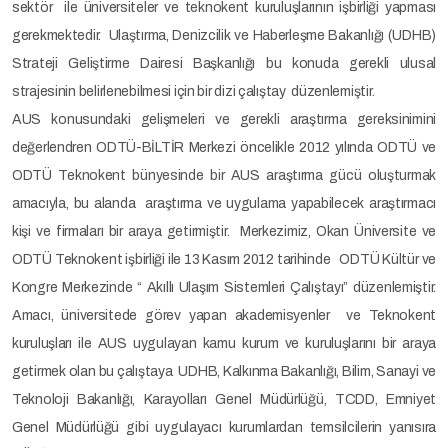
sektör ile üniversiteler ve teknokent kuruluşlarının işbirliği yapması
gerekmektedir. Ulaştırma, Denizcilik ve Haberleşme Bakanlığı (UDHB)
Strateji Geliştirme Dairesi Başkanlığı bu konuda gerekli ulusal
strajesinin belirlenebilmesi için bir dizi çalıştay düzenlemiştir.
AUS konusundaki gelişmeleri ve gerekli araştırma gereksinimini
değerlendren ODTÜ-BİLTİR Merkezi öncelikle 2012 yılında ODTÜ ve
ODTÜ Teknokent bünyesinde bir AUS araştırma gücü oluşturmak
amacıyla, bu alanda araştırma ve uygulama yapabilecek araştırmacı
kişi ve firmaları bir araya getirmiştir. Merkezimiz, Okan Üniversite ve
ODTÜ Teknokent işbirliği ile 13 Kasım 2012 tarihinde ODTÜ Kültür ve
Kongre Merkezinde “ Akıllı Ulaşım Sistemleri Çalıştayı” düzenlemiştir.
Amacı, üniversitede görev yapan akademisyenler ve Teknokent
kuruluşları ile AUS uygulayan kamu kurum ve kuruluşlarını bir araya
getirmek olan bu çalıştaya UDHB, Kalkınma Bakanlığı, Bilim, Sanayi ve
Teknoloji Bakanlığı, Karayolları Genel Müdürlüğü, TCDD, Emniyet
Genel Müdürlüğü gibi uygulayacı kurumlardan temsilcilerin yanısıra