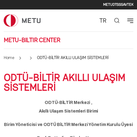
Seconda
Skip to main content
METU
DTSS
SAVTEK
TR
METU-BILTIR CENTER
Home
ODTÜ-BİLTİR AKILLI ULAŞIM SİSTEMLERİ
ODTÜ-BİLTİR AKILLI ULAŞIM
SİSTEMLERİ
ODTÜ-BİLTİR Merkezi ,
Akıllı Ulaşım Sistemleri Birimi
Birim Yöneticisi ve ODTÜ BİLTİR Merkezi Yönetim Kurulu Üyesi