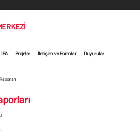
MERKEZİ
IPA
Projeler
İletişim ve Formlar
Duyurular
 Raporları
aporları
u
ru