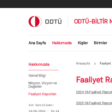
Ana içeriğe atla
ODTÜ-BİLTİR 
Ana gezinti menüsü
Ana Sayfa
Hakkımızda
Kişiler
Birimler
Anasayfa
Faaliyet
Hakkımızda
Genel Bilgi
Faaliyet R
Misyon, Vizyon ve
Değerler
2024 Yılı Faaliyet Rapor
Faaliyet Raporları
2025 Yılı Faaliyet Rapo
Son Güncelleme
24/06/2026 - 16:14